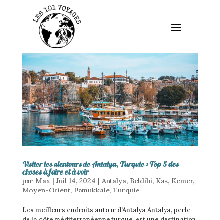
Visiter les alentours de Antalya, Turquie : Top 5 des
choses à faire et à voir
par
Max
|
Juil 14, 2024
|
Antalya
,
Beldibi
,
Kas
,
Kemer
,
Moyen-Orient
,
Pamukkale
,
Turquie
Les meilleurs endroits autour d’Antalya Antalya, perle
de la côte méditerranéenne turque, est une destination