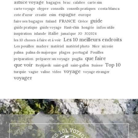
astuce voyage
bagages
brac
calabre
carte sim
costa blanca
carte voyage
chypre
conseils
conseils pratiques
espagne
europe
cote d'azur
croatie
esim
guide
FRANCE
faire ses bagages
finland
Grèce
infos utile
guide pratique
guide voyage
Haut-rhin
hongrie
italie
inspiration
islande
jamaïque
JO
JO2024
Les 10 meilleurs endroits
les 10 choses à faire et à voir
Les pouilles
madere
matériel
matériel photo
Nice
nicosie
portugal
palma
palma de majorque
plages
Pouilles
que faire
préparer un voyage
puglia
préparation
que voir
Top 10
Suisse
Reykjavik
saint-gall
saint-gallen
voyage
turquie
vague
valise
video
voyage etranger
voyager